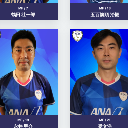
MF / 7
MF / 13
鶴田 壮一郎
五百旗頭 治毅
MF / 19
MF / 21
永井 甲介
梁文浩