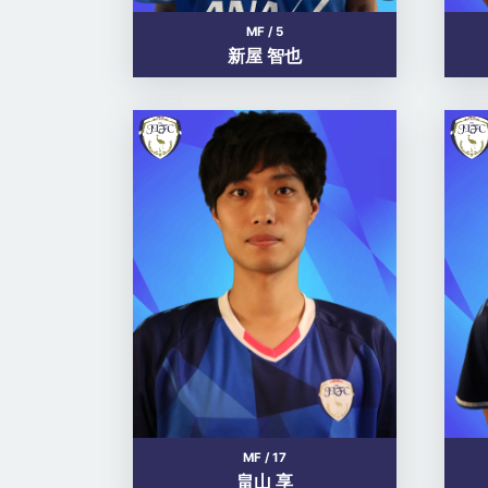
MF / 5
新屋 智也
MF / 17
畠山 享