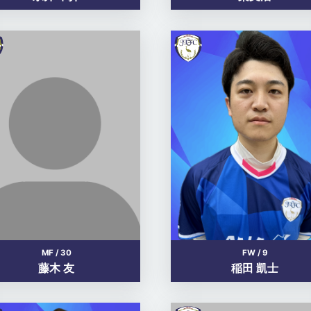
MF / 30
FW / 9
藤木 友
稲田 凱士