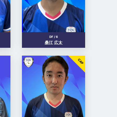
DF / 6
桑江 広太
CAP