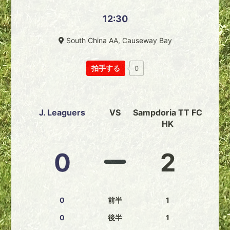
12:30
South China AA, Causeway Bay
拍手する
0
J. Leaguers
VS
Sampdoria TT FC
HK
0
2
0
前半
1
0
後半
1