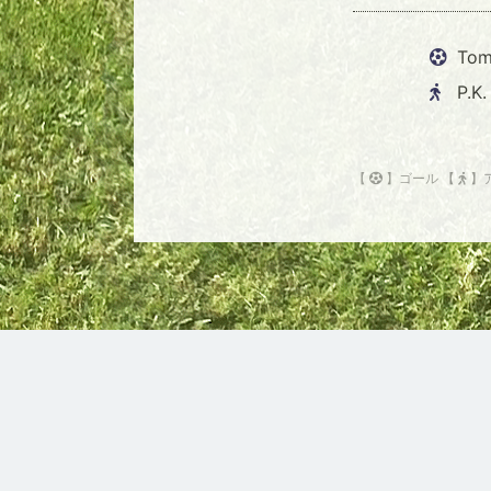
Tom
P.K.
【
】ゴール 【
】