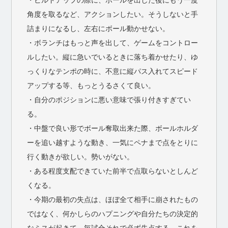
角度を取るなど、アクションしたい。そうしないと手
詰まりになるし、左右にボール動かせない。
・ボランチはもっと声を出して、ゲームをコントロー
ルしたい。縦に急いでいるときに落ち着かせたり、ゆ
っくりなテンポの時に、不意に縦パス入れてスピード
アップする等、もっとうるさくて良い。
・自分のポジションに悪い意味で張り付きすぎてい
る。
・中盤で良い形でボール奪取出来た際、ボールホルダ
ーを追い越すような動き、一気にペナまで点をとりに
行く動きが欲しい。勢いがない。
・ある程度支配できていた前半で点取らないとしんど
くなる。
・今期の最初の失点は、ほぼ全て相手に崩されたもの
ではなく、何かしらのハプニングや自分たちの決定的
なミスが起きて、毎試合それで必ず失点する。これを