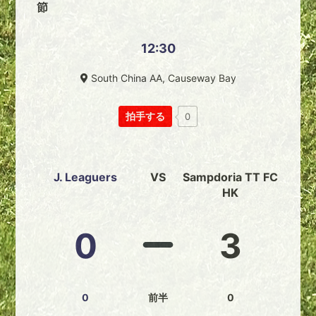
節
12:30
South China AA, Causeway Bay
拍手する
0
J. Leaguers
VS
Sampdoria TT FC
HK
0
3
0
前半
0