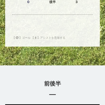
0
後半
3
【
】ゴール 【
】アシストを意味する
前後半