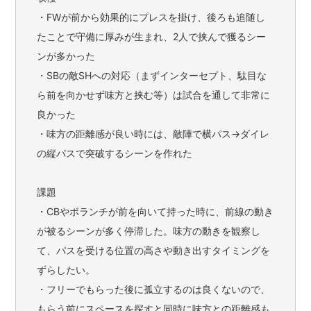
・FWが前から効果的にプレスを掛け、後ろも追随し
たことで守備に厚みが生まれ、2人で挟んで獲るシー
ンが多かった
・SBの敵SHへの対応（まずインターセプト、駄目な
ら前を向かせず味方と挟む等）は試合を通して非常に
良かった
・味方の距離感が良い時には、敵陣で横パス→ダイレ
の縦パスで突破するシーンを作れた
課題
・CBやボランチが前を向いて持った時に、前線の動き
が被るシーンが多く停滞した。味方の動きを観察し
て、パスを受ける位置の高さや動き出すタイミングを
ずらしたい。
・フリーでもらった後に孤立するのは良くないので、
もらう前にスペースを探すと同時に味方との距離感も