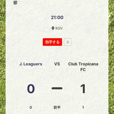
節
21:00
KGV
拍手する
0
J. Leaguers
VS
Club Tropicana
FC
0
1
0
前半
1