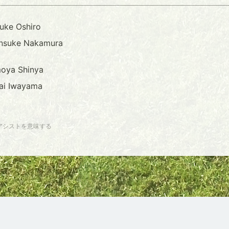
uke Oshiro
nsuke Nakamura
oya Shinya
ai Iwayama
アシストを意味する