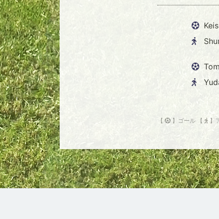
Keis
Shu
Tom
Yud
【
】ゴール 【
】