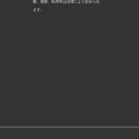
載、複製、転用等は法律により罰せられ
ます。